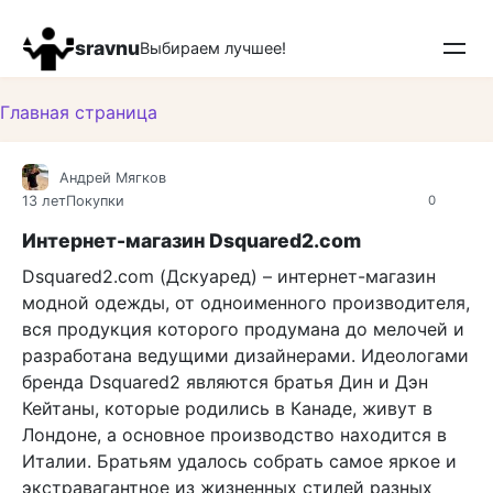
Перейти
к
sravnu
Выбираем лучшее!
контенту
Главная страница
Андрей Мягков
13 лет
Покупки
0
Интернет-магазин Dsquared2.com
Dsquared2.com (Дскуаред) – интернет-магазин
модной одежды, от одноименного производителя,
вся продукция которого продумана до мелочей и
разработана ведущими дизайнерами. Идеологами
бренда Dsquared2 являются братья Дин и Дэн
Кейтаны, которые родились в Канаде, живут в
Лондоне, а основное производство находится в
Италии. Братьям удалось собрать самое яркое и
экстравагантное из жизненных стилей разных