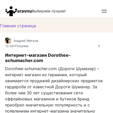
Перейти
к
sravnu
Выбираем лучшее!
контенту
Главная страница
Андрей Мягков
13 лет
Покупки
0
Интернет-магазин Dorothee-
schumacher.com
Dorothee-schumacher.com (Дороти Шумахер) –
интернет магазин из германии, который
занимается продажей дизайнерских предметов
гардероба от известной Дороти Шумахер. За
более чем 30 лет существования сети
оффлайновых магазинов и бутиков бренд
приобрел значительную популярность и с
появлением интернет-магазина значительно