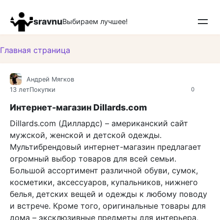
Перейти
к
sravnu
Выбираем лучшее!
контенту
Главная страница
Андрей Мягков
13 лет
Покупки
0
Интернет-магазин Dillards.com
Dillards.com (Диллардс) – американский сайт
мужской, женской и детской одежды.
Мультибрендовый интернет-магазин предлагает
огромный выбор товаров для всей семьи.
Большой ассортимент различной обуви, сумок,
косметики, аксессуаров, купальников, нижнего
белья, детских вещей и одежды к любому поводу
и встрече. Кроме того, оригинальные товары для
дома – эксклюзивные предметы для интерьера,