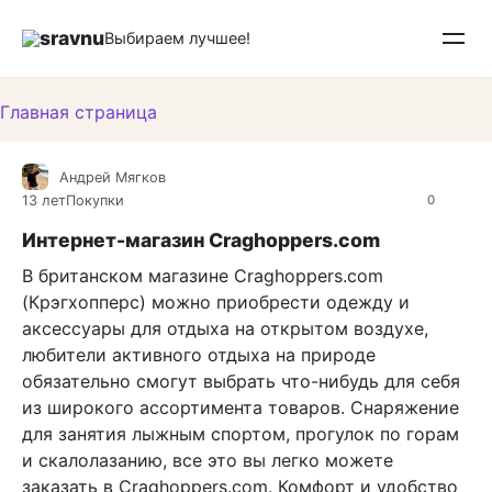
Перейти
sravnu
к
Выбираем лучшее!
контенту
Главная страница
Андрей Мягков
13 лет
Покупки
0
Интернет-магазин Craghoppers.com
В британском магазине Craghoppers.com
(Крэгхопперс) можно приобрести одежду и
аксессуары для отдыха на открытом воздухе,
любители активного отдыха на природе
обязательно смогут выбрать что-нибудь для себя
из широкого ассортимента товаров. Снаряжение
для занятия лыжным спортом, прогулок по горам
и скалолазанию, все это вы легко можете
заказать в Craghoppers.com. Комфорт и удобство