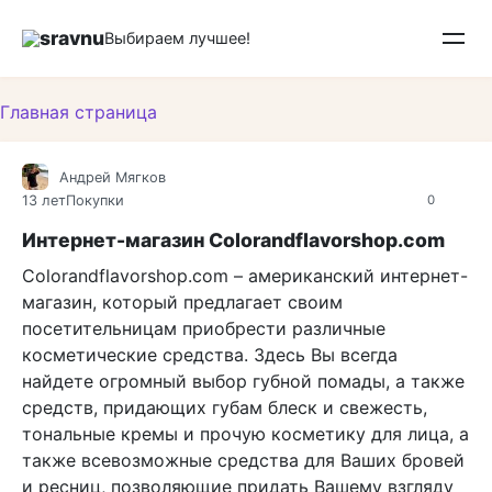
Перейти
sravnu
к
Выбираем лучшее!
контенту
Главная страница
Андрей Мягков
13 лет
Покупки
0
Интернет-магазин Colorandflavorshop.com
Colorandflavorshop.com – американский интернет-
магазин, который предлагает своим
посетительницам приобрести различные
косметические средства. Здесь Вы всегда
найдете огромный выбор губной помады, а также
средств, придающих губам блеск и свежесть,
тональные кремы и прочую косметику для лица, а
также всевозможные средства для Ваших бровей
и ресниц, позволяющие придать Вашему взгляду