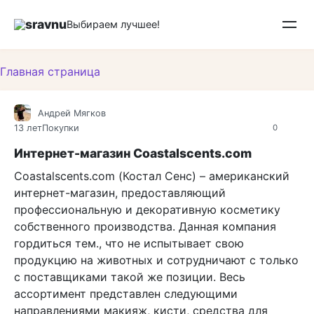
Перейти
sravnu
к
Выбираем лучшее!
контенту
Главная страница
Андрей Мягков
13 лет
Покупки
0
Интернет-магазин Coastalscents.com
Coastalscents.com (Костал Сенс) – американский
интернет-магазин, предоставляющий
профессиональную и декоративную косметику
собственного производства. Данная компания
гордиться тем., что не испытывает свою
продукцию на животных и сотрудничают с только
с поставщиками такой же позиции. Весь
ассортимент представлен следующими
направлениями макияж, кисти, средства для