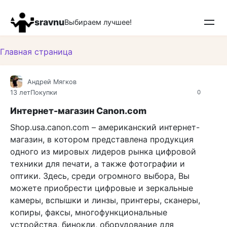
Перейти
к
sravnu
Выбираем лучшее!
контенту
Главная страница
Андрей Мягков
13 лет
Покупки
0
Интернет-магазин Canon.com
Shop.usa.canon.com – американский интернет-
магазин, в котором представлена продукция
одного из мировых лидеров рынка цифровой
техники для печати, а также фотографии и
оптики. Здесь, среди огромного выбора, Вы
можете приобрести цифровые и зеркальные
камеры, вспышки и линзы, принтеры, сканеры,
копиры, факсы, многофункциональные
устройства, бинокли, оборудование для