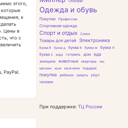
Обзоры
мимо этого,
Одежда и обувь
, которые
мещения, к
Покупки
Профессии
сделать
Спортивная одежда
. Цены в
Спорт и отдых
Сумки
ть, что с
Электроника
Товары для детей
увеличить
буква к
буква п
буква б
буква м
буква д
еда
буква с
дом
готовить
вода
животные
женщина
квартира
лес
подарок
магазин
муж
мужчина
, PayPal.
покупка
укус
ребенок
смерть
человек
При поддержке:
ТЦ России