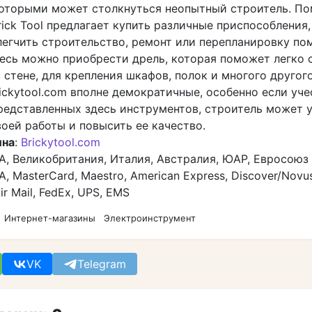
которыми может столкнуться неопытный строитель. По
ick Tool предлагает купить различные приспособления
легчить строительство, ремонт или перепланировку по
десь можно приобрести дрель, которая поможет легко 
 стене, для крепления шкафов, полок и многого другого
ickytool.com вполне демократичные, особенно если учес
едставленных здесь инструментов, строитель может 
оей работы и повысить ее качество.
ина
:
Brickytool.com
А, Великобритания, Италия, Австралия, ЮАР, Евросоюз
SA, MasterCard, Maestro, American Express, Discover/Novus
Air Mail, FedEx, UPS, EMS
Интернет-магазины
Электроинструмент
VK
Telegram