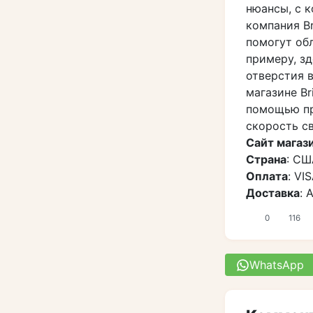
нюансы, с 
компания Br
помогут об
примеру, з
отверстия в
магазине Br
помощью пр
скорость св
Сайт магаз
Страна
: СШ
Оплата
: VI
Доставка
: 
0
116
WhatsApp