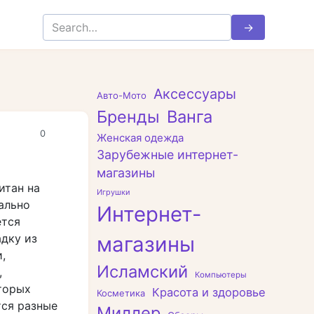
Search
for:
Аксессуары
Авто-Мото
Бренды
Ванга
0
Женская одежда
Зарубежные интернет-
магазины
итан на
Игрушки
ально
Интернет-
ется
адку из
магазины
,
Исламский
,
Компьютеры
торых
Красота и здоровье
Косметика
тся разные
Миллер