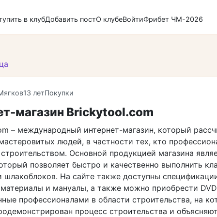
тупить в клуб
Добавить пост
О клубе
Войти
Фрибет ЧМ-2026
ца
Мягков
13 лет
Покупки
т-магазин Brickytool.com
com – международный интернет-магазин, который рассч
мастеровитых людей, в частности тех, кто профессион
 строительством. Основной продукцией магазина явля
который позволяет быстро и качественно выполнить кл
и шлакоблоков. На сайте также доступны спецификации
материалы и мануалы, а также можно приобрести DVD
нные профессионалами в области строительства, на ко
родемонстрирован процесс строительства и объясняю