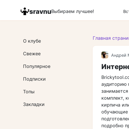
Перейти
к
sravnu
Выбираем лучшее!
Вс
контенту
Главная страни
О клубе
Свежее
Андрей 
Интерне
Популярное
Brickytool.
Подписки
аудиторию 
занимается
Топы
комплект, 
Закладки
кирпича ил
обучающие 
подготовле
подробно п