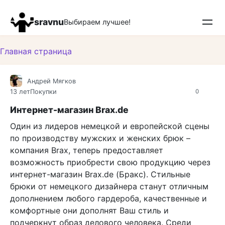
Перейти
к
sravnu
Выбираем лучшее!
контенту
Главная страница
Андрей Мягков
13 лет
Покупки
0
Интернет-магазин Brax.de
Один из лидеров немецкой и европейской сцены
по производству мужских и женских брюк –
компания Brax, теперь предоставляет
возможность приобрести свою продукцию через
интернет-магазин Brax.de (Бракс). Стильные
брюки от немецкого дизайнера станут отличным
дополнением любого гардероба, качественные и
комфортные они дополнят Ваш стиль и
подчеркнут образ делового человека. Среди