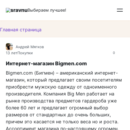
Перейти
sravnu
к
Выбираем лучшее!
контенту
Главная страница
Андрей Мягков
13 лет
Покупки
0
Интернет-магазин Bigmen.com
Bigmen.com (Бигмен) – американский интернет-
магазин, который предлагает своим посетителям
приобрести мужскую одежду от одноименного
производителя. Компания Big Men работает на
рынке производства предметов гардероба уже
более 60 лет и предлагает огромный выбор
размеров от стандартных до очень больших,
причем это касается не только веса но и роста.
Ассортимент магазина по-настоящему огромен,