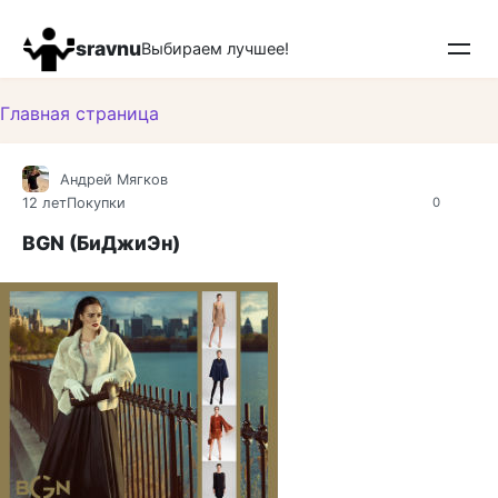
Перейти
к
sravnu
Выбираем лучшее!
контенту
Главная страница
Андрей Мягков
12 лет
Покупки
0
BGN (БиДжиЭн)