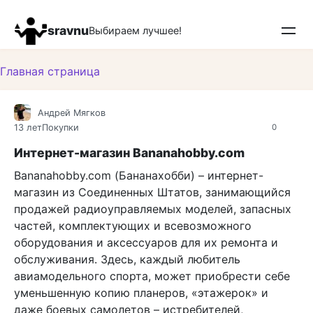
Перейти
к
sravnu
Выбираем лучшее!
контенту
Главная страница
Андрей Мягков
13 лет
Покупки
0
Интернет-магазин Bananahobby.com
Bananahobby.com (Бананахобби) – интернет-
магазин из Соединенных Штатов, занимающийся
продажей радиоуправляемых моделей, запасных
частей, комплектующих и всевозможного
оборудования и аксессуаров для их ремонта и
обслуживания. Здесь, каждый любитель
авиамодельного спорта, может приобрести себе
уменьшенную копию планеров, «этажерок» и
даже боевых самолетов – истребителей,