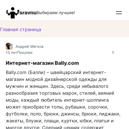
Перейти
к
sravnu
Выбираем лучшее!
контенту
Главная страница
Андрей Мягков
13 лет
Покупки
0
Интернет-магазин Bally.com
Bally.com (Балли) – швейцарский интернет-
магазин модной дизайнерской одежды для
мужчин и женщин. Здесь, среди небывалого
разнообразия торговых марок, стилей, веяний
моды, каждый любитель интернет-шоппинга
может приобрести топы, рубашки, сорочки,
футболки, поло, брюки, джинсы, брюки, пиджаки,
жакеты, блузки, плащи, куртки, юбки, платья и
многое другое. Средний ценник содержит