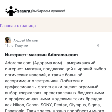
Перейти
к
sravnu
Выбираем лучшее!
контенту
Главная страница
Андрей Мягков
13 лет
Покупки
0
Интернет-магазин Adorama.com
Adorama.com (Адорама.ком) – американский
интернет-магазин, предлагающий широкий выбор
оптических изделий, а также большой
ассортимент электроники. Любители и
профессионалы фотосъемки оценят огромный
выбор «зеркалок», представленных бюджетными
и профессиональными моделями таких брендов
как Nikon, Canon, SONY, Pentax, Olympus, Sigma,
Panasonic. Также здесь можно приобрести много