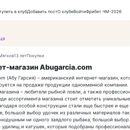
тупить в клуб
Добавить пост
О клубе
Войти
Фрибет ЧМ-2026
ца
Мягков
13 лет
Покупки
ет-магазин Abugarcia.com
om (Абу Гарсия) – американский интернет-магазин, ко
руется на продаже продукции одноименной компании.
магазина – любители рыбной ловли, а также профессио
еди ассортимента магазина стоит отметить уникальные
агодаря особой конструкции стали еще быстрее и еще
е, большой выбор удочек из различных материалов так
внодушным ни одного заядлого рыбака, большой выбор
 удилищ и катушек, которые подобраны профессионал