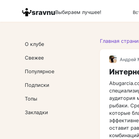
Перейти
к
sravnu
Выбираем лучшее!
Вс
контенту
Главная страни
О клубе
Свежее
Андрей 
Интерн
Популярное
Abugarcia.c
Подписки
специализи
аудитория 
Топы
рыбаки. Ср
Закладки
которые бл
эффективне
оставит ра
комбинаций