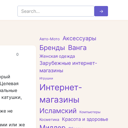
Search
for:
Аксессуары
Авто-Мото
Бренды
Ванга
0
Женская одежда
Зарубежные интернет-
магазины
торый
Игрушки
 Целевая
Интернет-
нальные
 катушки,
магазины
Исламский
же не
Компьютеры
Красота и здоровье
Косметика
ами или же
Миллер