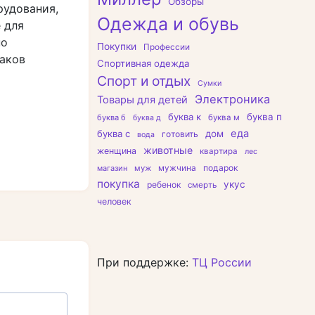
Обзоры
рудования,
Одежда и обувь
 для
но
Покупки
Профессии
аков
Спортивная одежда
Спорт и отдых
Сумки
Электроника
Товары для детей
буква к
буква п
буква б
буква м
буква д
еда
буква с
дом
готовить
вода
животные
женщина
квартира
лес
подарок
магазин
муж
мужчина
покупка
укус
ребенок
смерть
человек
При поддержке:
ТЦ России