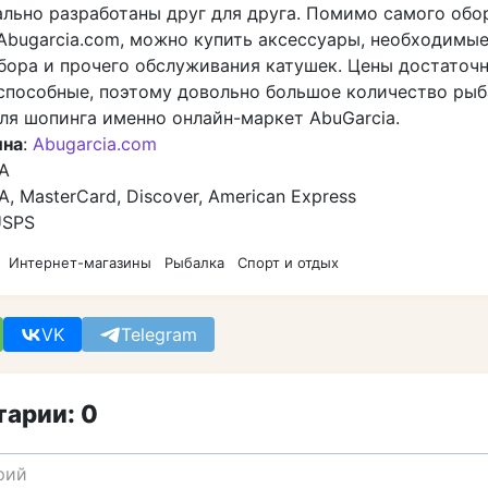
ально разработаны друг для друга. Помимо самого обо
 Abugarcia.com, можно купить аксессуары, необходимые
збора и прочего обслуживания катушек. Цены достаточ
способные, поэтому довольно большое количество рыб
ля шопинга именно онлайн-маркет AbuGarcia.
ина
:
Abugarcia.com
А
SA, MasterCard, Discover, American Express
USPS
Интернет-магазины
Рыбалка
Спорт и отдых
VK
Telegram
арии: 0