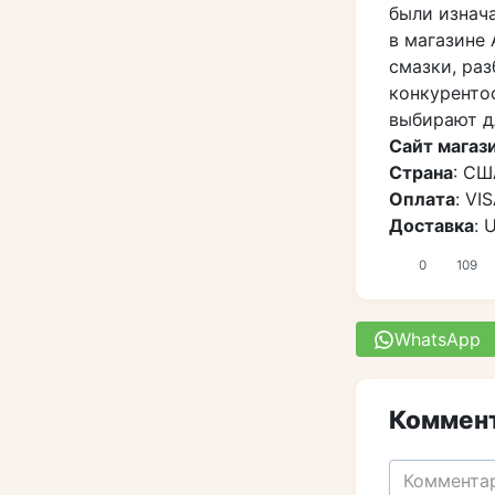
были изнач
в магазине
смазки, ра
конкуренто
выбирают д
Сайт магаз
Страна
: СШ
Оплата
: VI
Доставка
: 
0
109
WhatsApp
Коммент